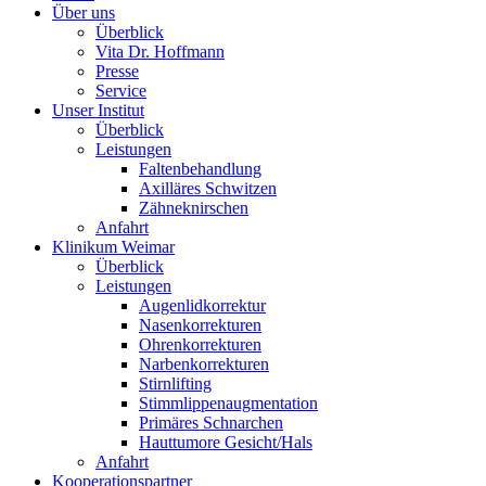
Über uns
Überblick
Vita Dr. Hoffmann
Presse
Service
Unser Institut
Überblick
Leistungen
Faltenbehandlung
Axilläres Schwitzen
Zähneknirschen
Anfahrt
Klinikum Weimar
Überblick
Leistungen
Augenlidkorrektur
Nasenkorrekturen
Ohrenkorrekturen
Narbenkorrekturen
Stirnlifting
Stimmlippenaugmentation
Primäres Schnarchen
Hauttumore Gesicht/Hals
Anfahrt
Kooperationspartner