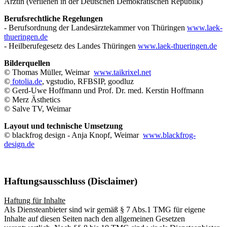
Ärztin (verliehen in der Deutschen Demokratischen Republik)
Berufsrechtliche Regelungen
- Berufsordnung der Landesärztekammer von Thüringen
www.laek-
thueringen.de
- Heilberufegesetz des Landes Thüringen
www.laek-thueringen.de
Bilderquellen
© Thomas Müller, Weimar
www.taikrixel.net
©
fotolia.de
, vgstudio, RFBSIP, goodluz
© Gerd-Uwe Hoffmann und Prof. Dr. med. Kerstin Hoffmann
© Merz Ästhetics
© Salve TV, Weimar
Layout und technische Umsetzung
© blackfrog design - Anja Knopf, Weimar
www.blackfrog-
design.de
Haftungsausschluss (Disclaimer)
Haftung für Inhalte
Als Diensteanbieter sind wir gemäß § 7 Abs.1 TMG für eigene
Inhalte auf diesen Seiten nach den allgemeinen Gesetzen