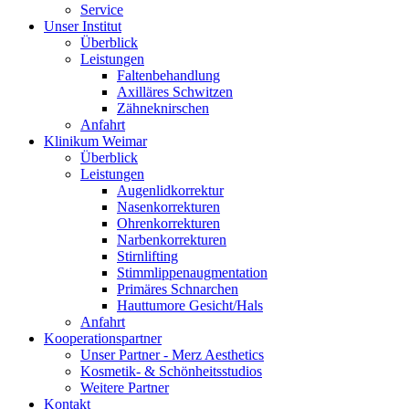
Service
Unser Institut
Überblick
Leistungen
Faltenbehandlung
Axilläres Schwitzen
Zähneknirschen
Anfahrt
Klinikum Weimar
Überblick
Leistungen
Augenlidkorrektur
Nasenkorrekturen
Ohrenkorrekturen
Narbenkorrekturen
Stirnlifting
Stimmlippenaugmentation
Primäres Schnarchen
Hauttumore Gesicht/Hals
Anfahrt
Kooperationspartner
Unser Partner - Merz Aesthetics
Kosmetik- & Schönheitsstudios
Weitere Partner
Kontakt