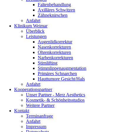
Faltenbehandlung
Axilläres Schwitzen
Zähneknirschen
Anfahrt
Klinikum Weimar
Überblick
Leistungen
Augenlidkorrektur
Nasenkorrekturen
Ohrenkorrekturen
Narbenkorrekturen
Stirnlifting
Stimmlippenaugmentation
Primäres Schnarchen
Hauttumore Gesicht/Hals
Anfahrt
Kooperationspartner
Unser Partner - Merz Aesthetics
Kosmetik- & Schönheitsstudios
Weitere Partner
Kontakt
Terminanfrage
Anfahrt
Impressum
Datenschutz