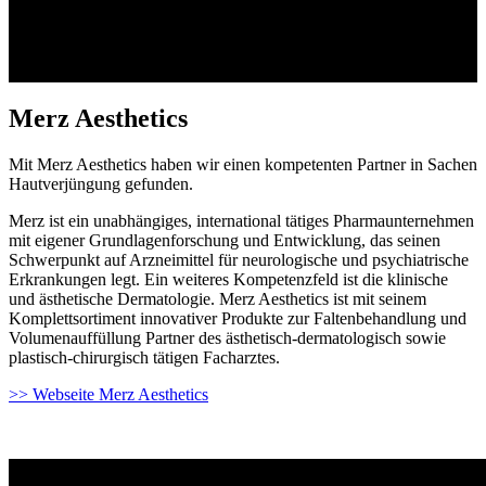
darin, die Haut (griechisch: derma) so lange wie möglich
natürlich schön zu halten.
1
Merz Aesthetics
Mit Merz Aesthetics haben wir einen kompetenten Partner in Sachen
Hautverjüngung gefunden.
Merz ist ein unabhängiges, international tätiges Pharmaunternehmen
mit eigener Grundlagenforschung und Entwicklung, das seinen
Schwerpunkt auf Arzneimittel für neurologische und psychiatrische
Erkrankungen legt. Ein weiteres Kompetenzfeld ist die klinische
und ästhetische Dermatologie. Merz Aesthetics ist mit seinem
Komplettsortiment innovativer Produkte zur Faltenbehandlung und
Volumenauffüllung Partner des ästhetisch-dermatologisch sowie
plastisch-chirurgisch tätigen Facharztes.
>> Webseite Merz Aesthetics