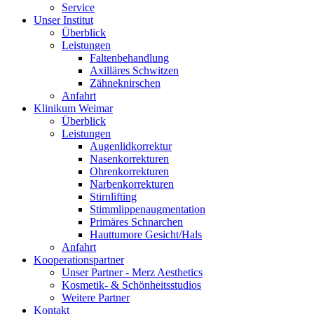
Service
Unser Institut
Überblick
Leistungen
Faltenbehandlung
Axilläres Schwitzen
Zähneknirschen
Anfahrt
Klinikum Weimar
Überblick
Leistungen
Augenlidkorrektur
Nasenkorrekturen
Ohrenkorrekturen
Narbenkorrekturen
Stirnlifting
Stimmlippenaugmentation
Primäres Schnarchen
Hauttumore Gesicht/Hals
Anfahrt
Kooperationspartner
Unser Partner - Merz Aesthetics
Kosmetik- & Schönheitsstudios
Weitere Partner
Kontakt