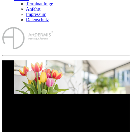
Terminanfrage
Anfahrt
Impressum
Datenschutz
SCHÖNHEIT LIEGT IM AUGE DES
BETRACHTERS
So wie das Leben nicht nur schwarz und weiß ist, ist auch die
Haut nicht nur alt und jung. Die Kunst (englisch: art) besteht