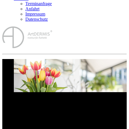
Terminanfrage
Anfahrt
Impressum
Datenschutz
SCHÖNHEIT LIEGT IM AUGE DES
BETRACHTERS
So wie das Leben nicht nur schwarz und weiß ist, ist auch die
Haut nicht nur alt und jung. Die Kunst (englisch: art) besteht