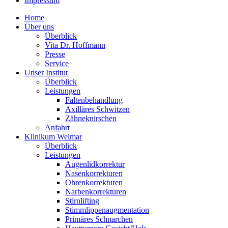
Impressum
Home
Über uns
Überblick
Vita Dr. Hoffmann
Presse
Service
Unser Institut
Überblick
Leistungen
Faltenbehandlung
Axilläres Schwitzen
Zähneknirschen
Anfahrt
Klinikum Weimar
Überblick
Leistungen
Augenlidkorrektur
Nasenkorrekturen
Ohrenkorrekturen
Narbenkorrekturen
Stirnlifting
Stimmlippenaugmentation
Primäres Schnarchen