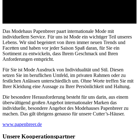
darin, die Haut (griechisch: derma) so lange wie möglich
natürlich schön zu halten.
1
Das Modehaus Papenbreer paart internationale Mode mit
individuellem Service. Für uns ist Mode ein wichtiger Teil unseres
Lebens. Wir sind begeistert von ihren immer neuen Trends und
Facetten und haben vor jeder Saison Spaß daran, für Sie ein
Sortiment zu entwickeln, dass Ihrem Geschmack und Ihren
Anforderungen entspricht.
Für Sie ist Mode Ausdruck von Individualität und Stil. Diesen
setzen Sie im beruflichen Umfeld, im privaten Rahmen oder zu
festlichen Anlässen unterschiedlich um. Ohne Worte treffen Sie mit
Ihrer Kleidung eine Aussage zu Ihrer Persönlichkeit und Haltung.
Die besondere Herausforderung besteht für uns darin, aus einem
überwältigend großen Angebot internationaler Marken das
individuelle, besondere Angebot des Modehauses Papenbreer zu
machen. Das gilt übrigens genauso für unsere Cutter’s-Häuser.
www.papenbreer.de
Unsere Kooperationspartner