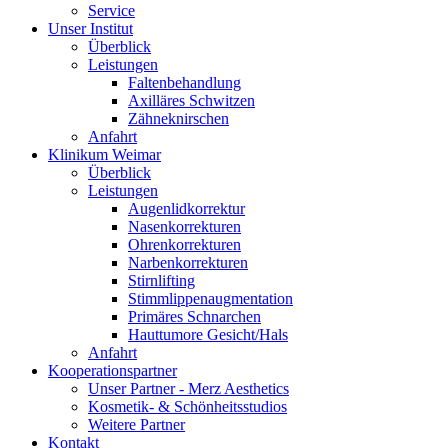
Service
Unser Institut
Überblick
Leistungen
Faltenbehandlung
Axilläres Schwitzen
Zähneknirschen
Anfahrt
Klinikum Weimar
Überblick
Leistungen
Augenlidkorrektur
Nasenkorrekturen
Ohrenkorrekturen
Narbenkorrekturen
Stirnlifting
Stimmlippenaugmentation
Primäres Schnarchen
Hauttumore Gesicht/Hals
Anfahrt
Kooperationspartner
Unser Partner - Merz Aesthetics
Kosmetik- & Schönheitsstudios
Weitere Partner
Kontakt